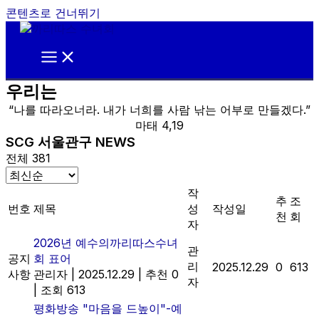
콘텐츠로 건너뛰기
우리는
“나를 따라오너라. 내가 너희를 사람 낚는 어부로 만들겠다.”
마태 4,19
SCG 서울관구 NEWS
전체 381
작
추
조
번호
제목
성
작성일
천
회
자
2026년 예수의까리따스수녀
관
공지
회 표어
리
2025.12.29
0
613
사항
관리자
|
2025.12.29
|
추천 0
자
|
조회 613
평화방송 "마음을 드높이"-예