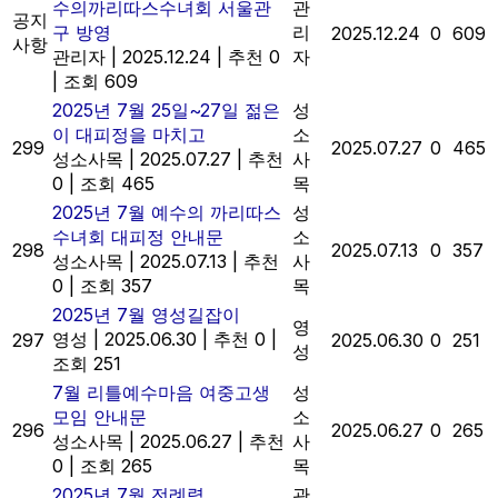
수의까리따스수녀회 서울관
관
공지
구 방영
리
2025.12.24
0
609
사항
관리자
|
2025.12.24
|
추천 0
자
|
조회 609
2025년 7월 25일~27일 젊은
성
이 대피정을 마치고
소
299
2025.07.27
0
465
성소사목
|
2025.07.27
|
추천
사
0
|
조회 465
목
2025년 7월 예수의 까리따스
성
수녀회 대피정 안내문
소
298
2025.07.13
0
357
성소사목
|
2025.07.13
|
추천
사
0
|
조회 357
목
2025년 7월 영성길잡이
영
영성
|
2025.06.30
|
추천 0
|
297
2025.06.30
0
251
성
조회 251
7월 리틀예수마음 여중고생
성
모임 안내문
소
296
2025.06.27
0
265
성소사목
|
2025.06.27
|
추천
사
0
|
조회 265
목
2025년 7월 전례력
관