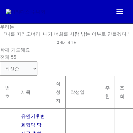
콘
텐
츠
우리는
로
“나를 따라오너라. 내가 너희를 사람 낚는 어부로 만들겠다.”
건
마태 4,19
너
함께 기도해요
뛰
전체 55
기
작
번
추
조
제목
성
작성일
호
천
회
자
유엔기후변
화협약 당