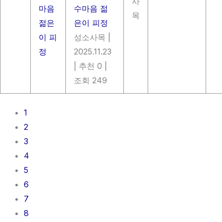
사
수마음 젊
목
은이 피정
성소사목
|
2025.11.23
|
추천 0
|
조회 249
1
2
3
4
5
6
7
8