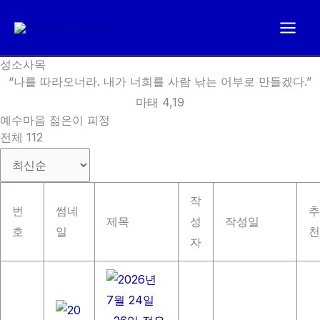
콘
텐
츠
성소사목
로
“나를 따라오너라. 내가 너희를 사람 낚는 어부로 만들겠다.”
건
마태 4,19
너
예수마음 젊은이 피정
뛰
전체 112
기
작
번
썸네
추
제목
성
작성일
호
일
천
자