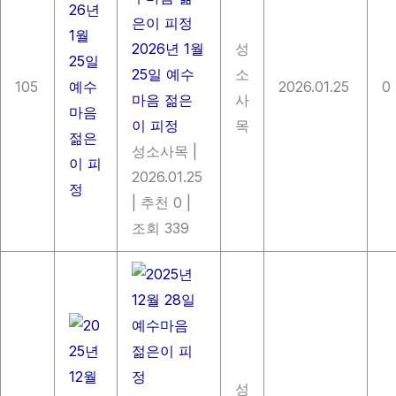
2026년 1월
성
25일 예수
소
105
2026.01.25
0
마음 젊은
사
이 피정
목
성소사목
|
2026.01.25
|
추천 0
|
조회 339
성