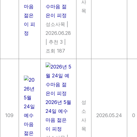
사
수마음 젊
목
은이 피정
성소사목
|
2026.06.28
|
추천 3
|
조회 187
2026년 5월
성
24일 예수
소
109
2026.05.24
0
마음 젊은
사
이 피정
목