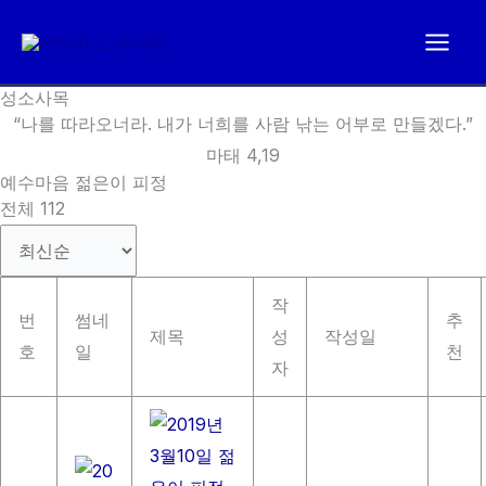
콘
텐
츠
성소사목
로
“나를 따라오너라. 내가 너희를 사람 낚는 어부로 만들겠다.”
건
마태 4,19
너
예수마음 젊은이 피정
뛰
전체 112
기
작
번
썸네
추
제목
성
작성일
호
일
천
자