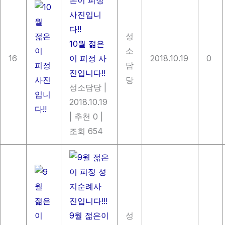
성
10월 젊은
소
16
이 피정 사
2018.10.19
0
담
진입니다!!
당
성소담당
|
2018.10.19
|
추천 0
|
조회 654
9월 젊은이
성