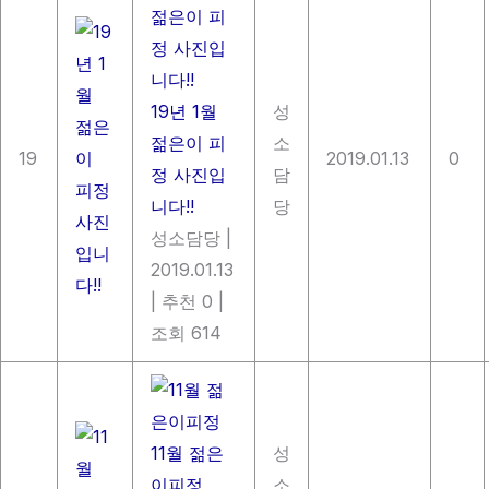
19년 1월
성
젊은이 피
소
19
2019.01.13
0
정 사진입
담
니다!!
당
성소담당
|
2019.01.13
|
추천 0
|
조회 614
11월 젊은
성
이피정
소