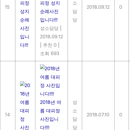
피정 성지
소
15
2018.09.12
0
순례사진
담
입니다!!!
당
성소담당
|
2018.09.12
|
추천 0
|
조회 693
2018년 여
성
름 대피정
소
14
2018.07.10
0
사진입니
담
다!!!!
당