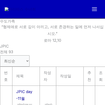
콘
텐
츠
수도가족
로
“형제애로 서로 깊이 아끼고, 서로 존경하는 일에 먼저 나서십
건
시오.”
너
로마 12,10
뛰
JPIC
기
전체 93
번
작성
추
조
제목
작성일
호
자
천
회
JPIC day
-11월