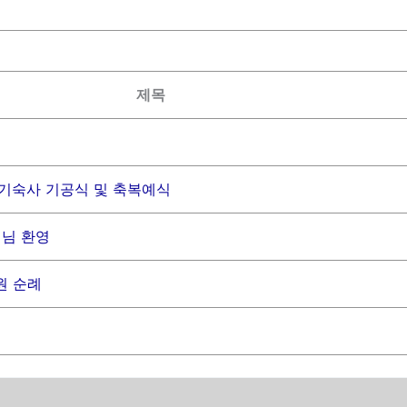
제목
 기숙사 기공식 및 축복예식
녀님 환영
원 순례