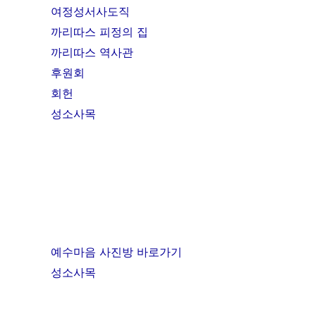
여정성서사도직
까리따스 피정의 집
까리따스 역사관
후원회
회헌
성소사목
"Come and See
(Jn 1:46)
예수마음 사진방 바로가기
성소사목
“God saw how g