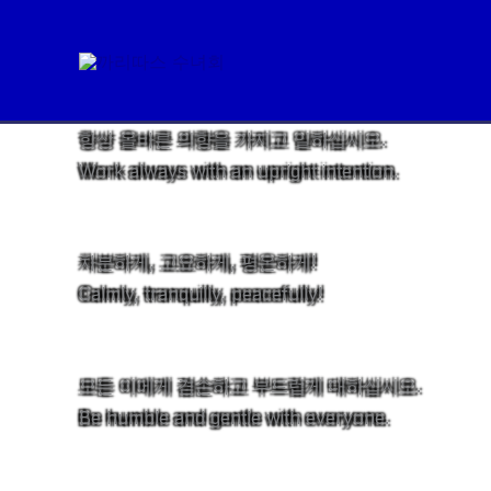
콘
시노달리타스를 사는 여성으로서, 까리따스의 다리를
텐
As women who live synodality,
츠
로
항상 올바른 의향을 가지고 일하십시오.
건
Work always with an upright intention.
너
뛰
기
차분하게, 고요하게, 평온하게!
Calmly, tranquilly, peacefully!
모든 이에게 겸손하고 부드럽게 대하십시오.
Be humble and gentle with everyone.