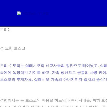
콘
텐
츠
로
우리는
건
너
뛰
성 요한 보스코
기
우리 수도회는 살레시오회 선교사들의 창안으로 태어났고, 살레
족에게 독창적인 기여를 하고, 가족 정신으로 공통의 사명 안에
보스코의 후계자요, 살레시오 가족의 아버지이자 일치의 중심”
성령께서는 돈 보스코의 마음을 하느님과 형제자매들, 특히 보