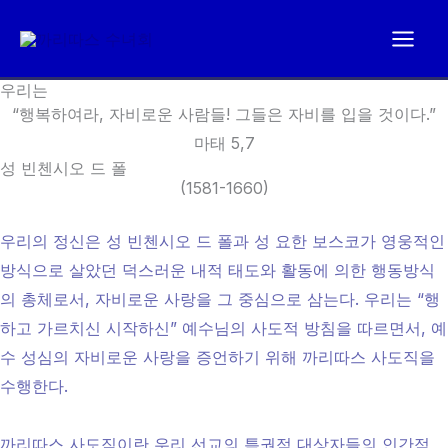
콘
텐
츠
우리는
로
“행복하여라, 자비로운 사람들! 그들은 자비를 입을 것이다.”
건
마태 5,7
너
성 빈첸시오 드 폴
뛰
(1581-1660)
기
우리의 정신은
성 빈첸시오 드 폴과 성 요한 보스코가 영웅적인
방식으로 살았던
덕스러운 내적 태도와 활동에 의한 행동방식
의 총체로서,
자비로운 사랑을 그 중심으로 삼는다.
우리는 “행
하고 가르치신 시작하신” 예수님의 사도적 방침을 따르면서,
예
수 성심의 자비로운 사랑을 증언하기 위해 까리따스 사도직을
수행한다.
까리따스 사도직이란 우리 선교의 특권적 대상자들의 인간적