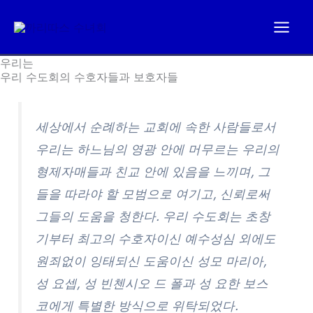
콘
텐
츠
우리는
로
우리 수도회의 수호자들과 보호자들
건
너
세상에서 순례하는 교회에 속한 사람들로서
뛰
우리는 하느님의 영광 안에 머무르는 우리의
기
형제자매들과 친교 안에 있음을 느끼며, 그
들을 따라야 할 모범으로 여기고, 신뢰로써
그들의 도움을 청한다. 우리 수도회는 초창
기부터 최고의 수호자이신 예수성심 외에도
원죄없이 잉태되신 도움이신 성모 마리아,
성 요셉, 성 빈첸시오 드 폴과 성 요한 보스
코에게 특별한 방식으로 위탁되었다.