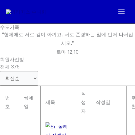
콘
텐
츠
수도가족
로
“형제애로 서로 깊이 아끼고, 서로 존경하는 일에 먼저 나서십
건
시오.”
너
로마 12,10
뛰
회원사진방
기
전체 375
작
번
썸네
제목
성
작성일
호
일
자