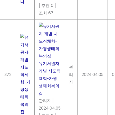
|
추천 0
|
조회 67
유기서원자
관
개별 사도직
372
리
2024.04.05
0
체험-가평
자
생태회복의
집
관리자
|
2024.04.05