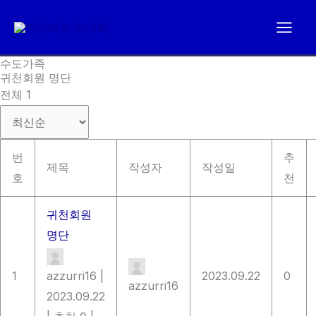
콘
텐
츠
수도가족
로
귀천회원 명단
건
전체 1
너
뛰
기
번
추
제목
작성자
작성일
호
천
귀천회원
명단
1
azzurri16
|
2023.09.22
0
azzurri16
2023.09.22