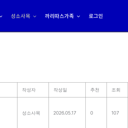
성소사목
까리따스가족
로그인
작성자
작성일
추천
조회
성소사목
2026.05.17
0
107