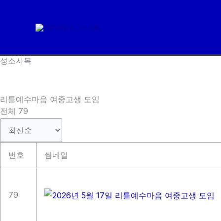
콘
텐
츠
로
성소사목
건
너
뛰
리틀예수마음 여중고생 모임
기
전체 79
번호
썸네일
79