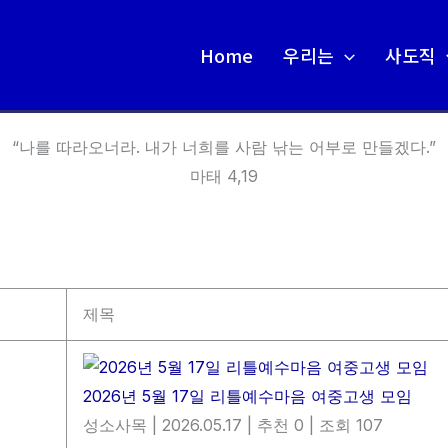
Home
우리는
사도직
“나를 따라오너라. 내가 너희를 사람 낚는 어부로 만들겠다.”
마태 4,19
제목
2026년 5월 17일 리틀예수마음 여중고생 모임
성소사목
|
2026.05.17
|
추천 0
|
조회 107