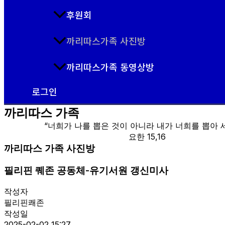
후원회
까리따스가족 사진방
까리따스가족 동영상방
로그인
까리따스 가족
“너희가 나를 뽑은 것이 아니라 내가 너희를 뽑아 세
요한 15,16
까리따스 가족 사진방
필리핀 퀘존 공동체-유기서원 갱신미사
작성자
필리핀쾌존
작성일
2025-02-02 15:27