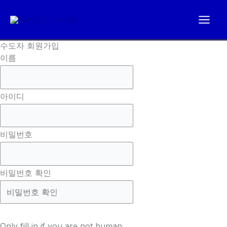
콘
텐
츠
수도자 회원가입
로
이름
건
너
뛰
아이디
기
비밀번호
비밀번호 확인
Only fill in if you are not human