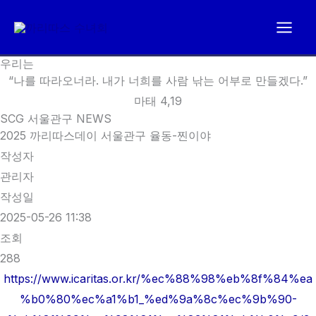
콘
텐
츠
우리는
로
“나를 따라오너라. 내가 너희를 사람 낚는 어부로 만들겠다.”
건
마태 4,19
너
SCG 서울관구 NEWS
뛰
2025 까리따스데이 서울관구 율동-찐이야
기
작성자
관리자
작성일
2025-05-26 11:38
조회
288
https://www.icaritas.or.kr/%ec%88%98%eb%8f%84%ea
%b0%80%ec%a1%b1_%ed%9a%8c%ec%9b%90-