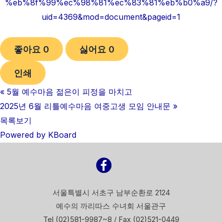
%eb%8f%99%ec%98%81%ec%83%81%eb%b0%a9/?
uid=4369&mod=document&pageid=1
좋아요
0
싫어요
0
인쇄
«
5월 예수마음 젊은이 피정을 마치고
2025년 6월 리틀예수마음 여중고생 모임 안내문
»
목록보기
Powered by KBoard
서울특별시 서초구 남부순환로 2124
예수의 까리따스 수녀회 서울관구
Tel (02)581-9987~8 / Fax (02)521-0449