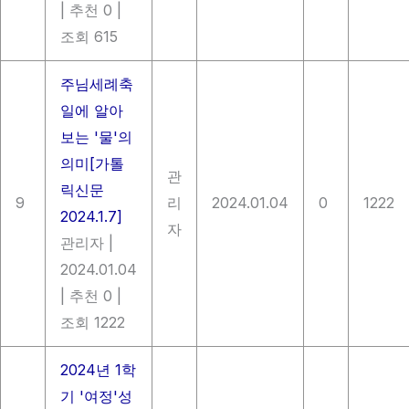
|
추천 0
|
조회 615
주님세례축
일에 알아
보는 '물'의
의미[가톨
관
릭신문
9
리
2024.01.04
0
1222
2024.1.7]
자
관리자
|
2024.01.04
|
추천 0
|
조회 1222
2024년 1학
기 '여정'성