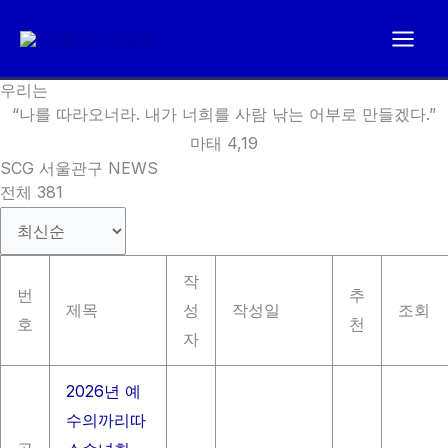
콘
텐
츠
우리는
로
“나를 따라오너라. 내가 너희를 사람 낚는 어부로 만들겠다.”
건
마태 4,19
너
SCG 서울관구 NEWS
뛰
전체 381
기
작
번
추
제목
성
작성일
조회
호
천
자
2026년 예
수의까리따