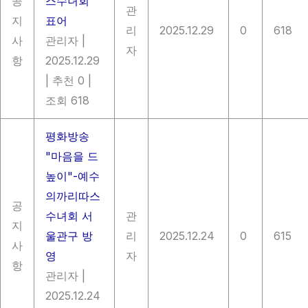
공
스수녀회
관
지
표어
리
2025.12.29
0
618
사
관리자
|
자
항
2025.12.29
|
추천 0
|
조회 618
평화방송
"마음을 드
높이"-예수
의까리따스
공
수녀회 서
관
지
울관구 방
리
2025.12.24
0
615
사
영
자
항
관리자
|
2025.12.24