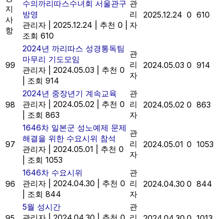
수의까리따스수녀회 서울관구
관
지
방영
리
2025.12.24
0
610
사
관리자
|
2025.12.24
|
추천 0
|
자
항
조회 610
2024년 까리따스 성경통독팀
관
마무리 기도모임
리
99
2024.05.03
0
914
관리자
|
2024.05.03
|
추천 0
자
|
조회 914
2024년 중장년기 계속교육
관
관리자
|
2024.05.02
|
추천 0
리
98
2024.05.02
0
863
|
조회 863
자
1646차 일본군 성노예제 문제
관
해결을 위한 수요시위 참석
리
97
2024.05.01
0
1053
관리자
|
2024.05.01
|
추천 0
자
|
조회 1053
1646차 수요시위
관
관리자
|
2024.04.30
|
추천 0
리
96
2024.04.30
0
844
|
조회 844
자
5월 성시간
관
관리자
|
2024.04.30
|
추천 0
리
95
2024.04.30
0
1013