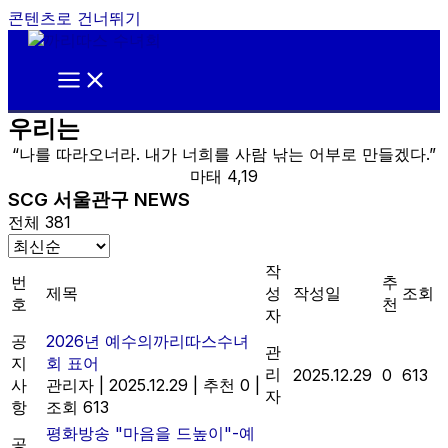
콘텐츠로 건너뛰기
우리는
“나를 따라오너라. 내가 너희를 사람 낚는 어부로 만들겠다.”
마태 4,19
SCG 서울관구 NEWS
전체 381
작
번
추
제목
성
작성일
조회
호
천
자
공
2026년 예수의까리따스수녀
관
지
회 표어
리
2025.12.29
0
613
사
관리자
|
2025.12.29
|
추천 0
|
자
항
조회 613
평화방송 "마음을 드높이"-예
공