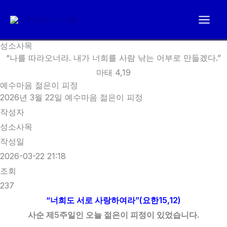
콘
텐
츠
성소사목
로
“나를 따라오너라. 내가 너희를 사람 낚는 어부로 만들겠다.”
건
마태 4,19
너
예수마음 젊은이 피정
뛰
2026년 3월 22일 예수마음 젊은이 피정
기
작성자
성소사목
작성일
2026-03-22 21:18
조회
237
“너희도 서로 사랑하여라”(요한15,12)
사순 제5주일인 오늘 젊은이 피정이 있었습니다.