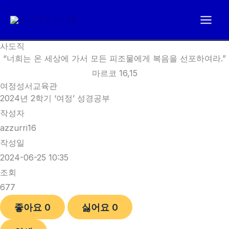
콘
텐
츠
사도직
로
“너희는 온 세상에 가서 모든 피조물에게 복음을 선포하여라.”
건
마르코 16,15
너
여정성서교육관
뛰
2024년 2학기 ‘여정’ 성경공부
기
작성자
azzurri16
작성일
2024-06-25 10:35
조회
677
좋아요
0
싫어요
0