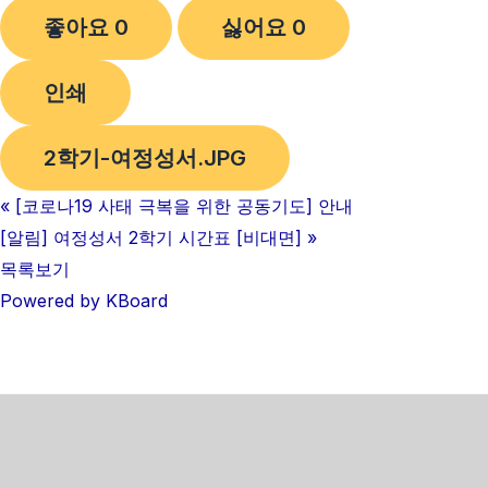
좋아요
0
싫어요
0
인쇄
2학기-여정성서.JPG
«
[코로나19 사태 극복을 위한 공동기도] 안내
[알림] 여정성서 2학기 시간표 [비대면]
»
목록보기
Powered by KBoard