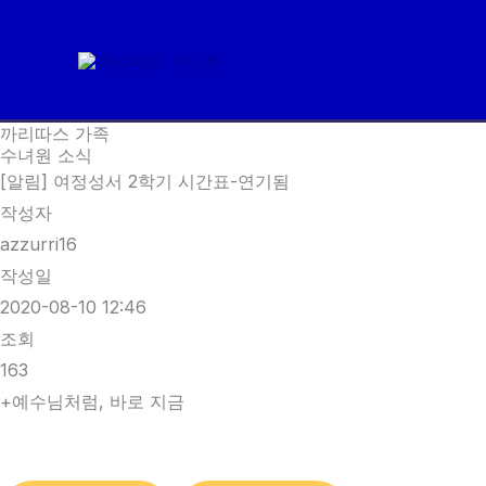
콘
텐
츠
로
까리따스 가족
건
수녀원 소식
너
[알림] 여정성서 2학기 시간표-연기됨
뛰
작성자
기
azzurri16
작성일
2020-08-10 12:46
조회
163
+예수님처럼, 바로 지금