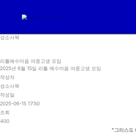
콘
텐
츠
로
성소사목
건
너
뛰
리틀예수마음 여중고생 모임
기
2025년 6월 15일 리틀 예수마음 여중고생 모임
작성자
성소사목
작성일
2025-06-15 17:50
조회
400
"그리스도 