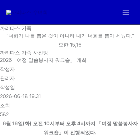
콘
텐
츠
까리따스 가족
로
“너희가 나를 뽑은 것이 아니라 내가 너희를 뽑아 세웠다.”
건
요한 15,16
너
까리따스 가족 사진방
뛰
2026「여정 말씀봉사자 워크숍」 개최
기
작성자
관리자
작성일
2026-06-18 19:31
조회
582
6월 16일(화) 오전 10시부터 오후 4시까지 「여정 말씀봉사자
워크숍」이 진행되었다.